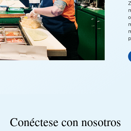
Z
m
o
m
m
p
Conéctese con nosotros