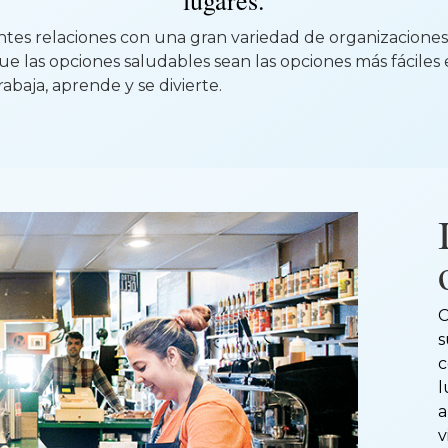
lugares.
ntes relaciones con una gran variedad de organizacion
e las opciones saludables sean las opciones más fáciles 
rabaja, aprende y se divierte.
C
s
c
l
a
v