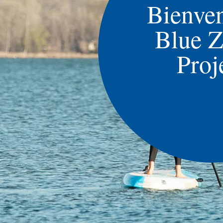
Bienven
Blue 
Proj