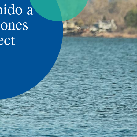
ido a
Zones
ect